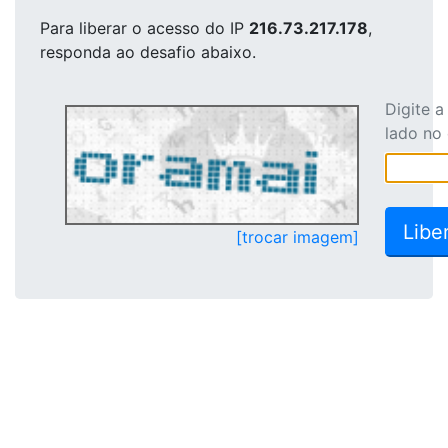
Para liberar o acesso
do IP
216.73.217.178
,
responda ao desafio abaixo.
Digite 
lado no
[trocar imagem]